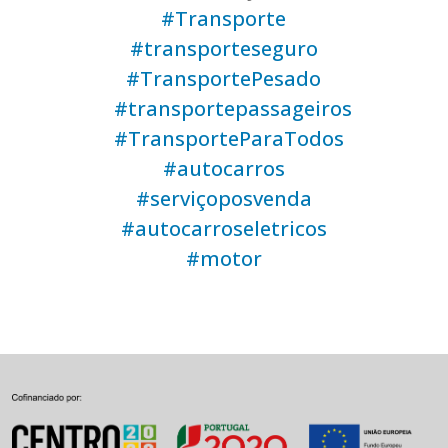
#Transporte
#transporteseguro
#TransportePesado
#transportepassageiros
#TransporteParaTodos
#autocarros
#serviçoposvenda
#autocarroseletricos
#motor