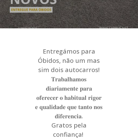
Entregámos para
Óbidos, não um mas
sim dois autocarros!
𝐓𝐫𝐚𝐛𝐚𝐥𝐡𝐚𝐦𝐨𝐬
𝐝𝐢𝐚𝐫𝐢𝐚𝐦𝐞𝐧𝐭𝐞 𝐩𝐚𝐫𝐚
𝐨𝐟𝐞𝐫𝐞𝐜𝐞𝐫 𝐨 𝐡𝐚𝐛𝐢𝐭𝐮𝐚𝐥 𝐫𝐢𝐠𝐨𝐫
𝐞 𝐪𝐮𝐚𝐥𝐢𝐝𝐚𝐝𝐞 𝐪𝐮𝐞 𝐭𝐚𝐧𝐭𝐨 𝐧𝐨𝐬
𝐝𝐢𝐟𝐞𝐫𝐞𝐧𝐜𝐢𝐚.
Gratos pela
confiança!