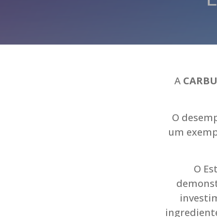
A
CARBUS
O desemp
um exempl
O Es
demonstr
investi
ingredient