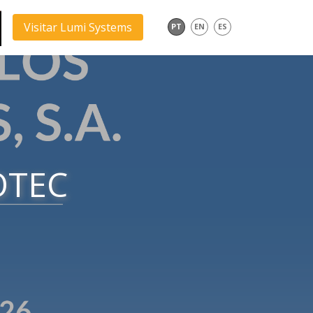
Visitar Lumi Systems
PT
EN
ES
OTEC