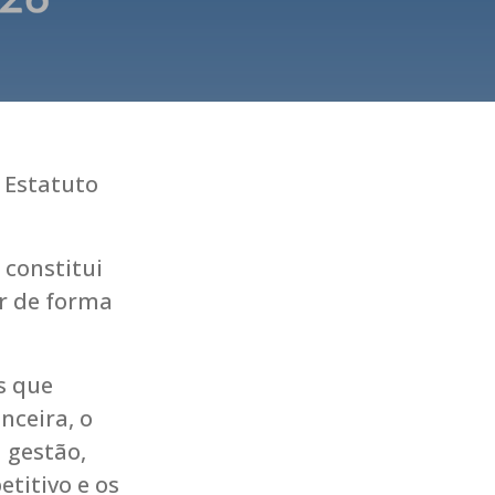
 Estatuto
constitui
r de forma
s que
nceira, o
 gestão,
titivo e os