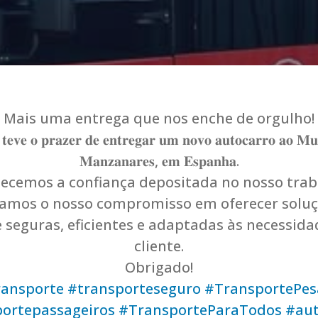
Mais uma entrega que nos enche de orgulho!
𝐞𝐯𝐞 𝐨 𝐩𝐫𝐚𝐳𝐞𝐫 𝐝𝐞 𝐞𝐧𝐭𝐫𝐞𝐠𝐚𝐫 𝐮𝐦 𝐧𝐨𝐯𝐨 𝐚𝐮𝐭𝐨𝐜𝐚𝐫𝐫𝐨 𝐚𝐨 𝐌𝐮𝐧
𝐌𝐚𝐧𝐳𝐚𝐧𝐚𝐫𝐞𝐬, 𝐞𝐦 𝐄𝐬𝐩𝐚𝐧𝐡𝐚.
ecemos a confiança d
epositada no nosso trab
çamos o nosso compromisso em oferecer soluç
 seguras, eficientes e adaptadas às necessida
cliente.
Obrigado!
ansporte
#transporteseguro
#TransportePe
ortepassageiros
#TransporteParaTodos
#aut