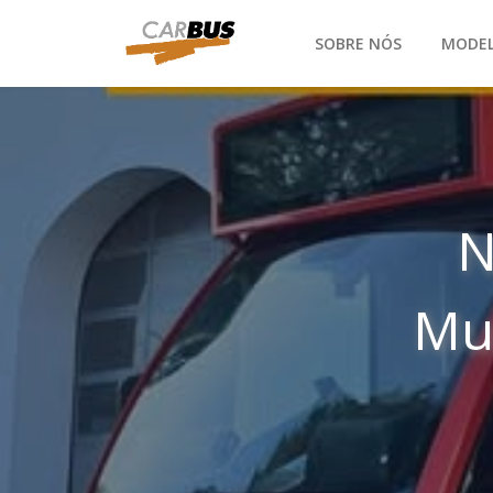
SOBRE NÓS
MODE
N
Mu