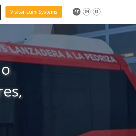
Visitar Lumi Systems
PT
EN
ES
 o
es,