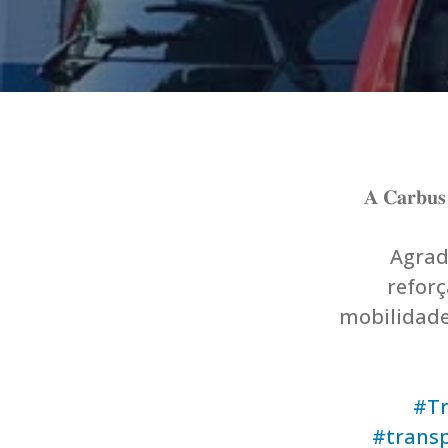
𝐀 𝐂𝐚𝐫𝐛𝐮𝐬 
Agrad
refor
mobilidade
#Tr
#transp