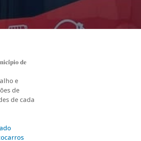
𝐢𝐜𝐢́𝐩𝐢𝐨 𝐝𝐞
alho e
ões de
des de cada
sado
ocarros