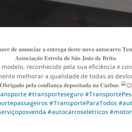
𝐞𝐫 𝐝𝐞 𝐚𝐧𝐮𝐧𝐜𝐢𝐚𝐫 𝐚 𝐞𝐧𝐭𝐫𝐞𝐠𝐚 𝐝𝐞𝐬𝐭𝐞 𝐧𝐨𝐯𝐨 𝐚𝐮𝐭𝐨𝐜𝐚𝐫𝐫𝐨 𝐓𝐞𝐦
𝐀𝐬𝐬𝐨𝐜𝐢𝐚𝐜̧𝐚̃𝐨 𝐄𝐬𝐭𝐫𝐞𝐥𝐚 𝐝𝐞 𝐒𝐚̃𝐨 𝐉𝐨𝐚̃𝐨 𝐝𝐞 𝐁𝐫𝐢𝐭𝐨.
 modelo, reconhecido pela sua eficiência e conf
ente melhorar a qualidade de todas as deslo
𝐎𝐛𝐫𝐢𝐠𝐚𝐝𝐨 𝐩𝐞𝐥𝐚 𝐜𝐨𝐧𝐟𝐢𝐚𝐧𝐜̧𝐚 𝐝𝐞𝐩𝐨𝐬𝐢𝐭𝐚𝐝𝐚 𝐧𝐚 𝐂𝐚𝐫𝐛𝐮𝐬.
ansporte
#transporteseguro
#TransportePe
ortepassageiros
#TransporteParaTodos
#aut
serviçoposvenda
#autocarroseletricos
#motor