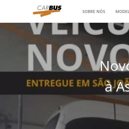
SOBRE NÓS
MODE
Novo
à A