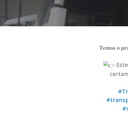
𝐓𝐞𝐦𝐨𝐬 𝐨 𝐩𝐫𝐚
Este
certam
#Tr
#transp
#