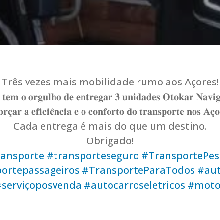
Três vezes mais mobilidade rumo aos Açores!
𝐭𝐞𝐦 𝐨 𝐨𝐫𝐠𝐮𝐥𝐡𝐨 𝐝𝐞 𝐞𝐧𝐭𝐫𝐞𝐠𝐚𝐫 𝟑 𝐮𝐧𝐢𝐝𝐚𝐝𝐞𝐬 𝐎𝐭𝐨𝐤𝐚𝐫 𝐍𝐚𝐯𝐢𝐠
𝐨𝐫𝐜̧𝐚𝐫 𝐚 𝐞𝐟𝐢𝐜𝐢𝐞̂𝐧𝐜𝐢𝐚 𝐞 𝐨 𝐜𝐨𝐧𝐟𝐨𝐫𝐭𝐨 𝐝𝐨 𝐭𝐫𝐚𝐧𝐬𝐩𝐨𝐫𝐭𝐞 𝐧𝐨𝐬 𝐀𝐜̧𝐨
Cada entrega é mais do que um destino.
Obrigado!
ansporte
#transporteseguro
#TransportePe
ortepassageiros
#TransporteParaTodos
#aut
#serviçoposvenda
#autocarroseletricos
#moto