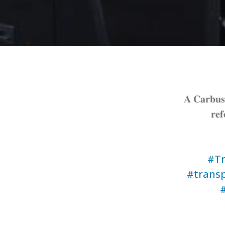
𝐀 𝐂𝐚𝐫𝐛𝐮𝐬 
𝐫𝐞𝐟
#Tr
#transp