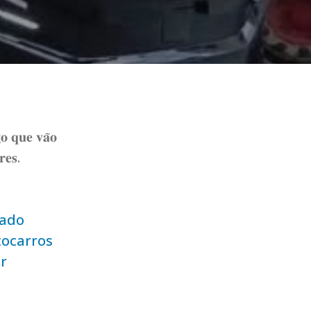
𝐨 𝐪𝐮𝐞 𝐯𝐚̃𝐨
𝐫𝐞𝐬.
sado
ocarros
r