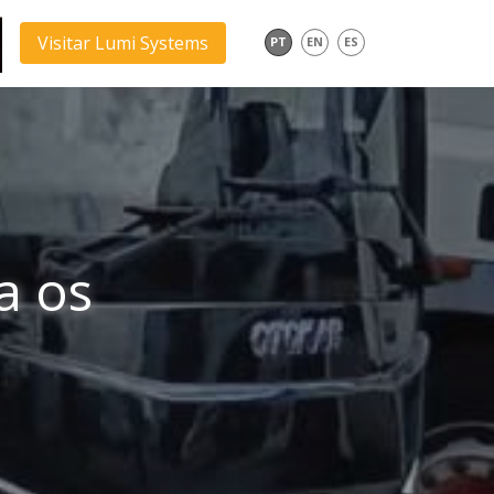
Visitar Lumi Systems
PT
EN
ES
a os